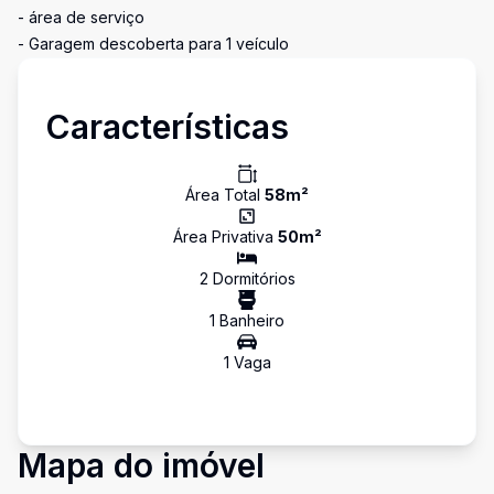
- área de serviço
- Garagem descoberta para 1 veículo
Características
Área Total
58
m²
Área Privativa
50
m²
2
Dormitório
s
1
Banheiro
1
Vaga
Mapa do imóvel