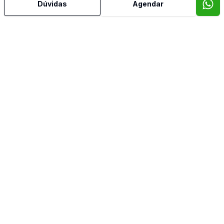
Dúvidas
Agendar
Mais informações
Aceita Pet
Área de Serviço
Banheiro Social
Cozinha Americana