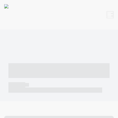
----- ----- -- ------ ---- ---- -- ----- -----
----- --- ------
----- -----
----- ----- -- ------ ---- ---- -- ----- ----- ----- --- ------