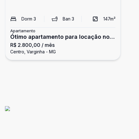
Dorm
3
Ban
3
147
m²
Apartamento
Ótimo apartamento para locação no
R$ 2.800,00
/ mês
centro de Varginha - R$2.800
Centro, Varginha - MG