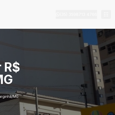
(35) 3598713 4766
r R$
MG
Varginha/MG