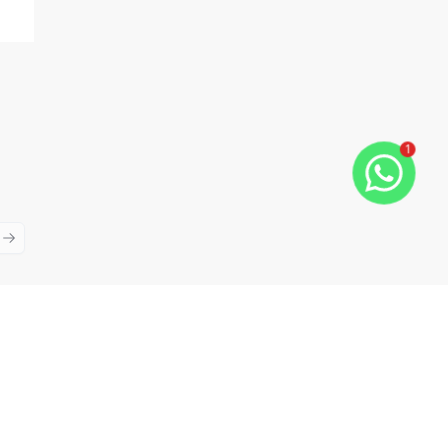
1
ious slide
Next slide
Cód:
BEF348
Comparar