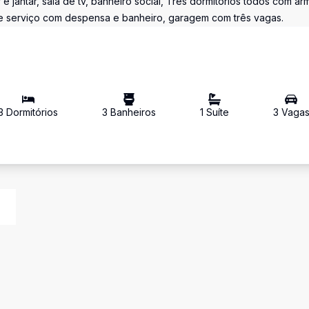
jantar, sala de tv, banheiro social, Três dormitórios todos com arm
 de serviço com despensa e banheiro, garagem com três vagas.
3
Dormitório
s
3
Banheiro
s
1
Suíte
3
Vaga