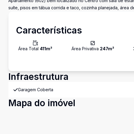
Apartamento (602) bem localizado no Centro com sala de estar e 
suíte, pisos em tábua corrida e taco, cozinha planejada, área
Características
Área Total
411
m²
Área Privativa
247
m²
Infraestrutura
Garagem Coberta
Mapa do imóvel