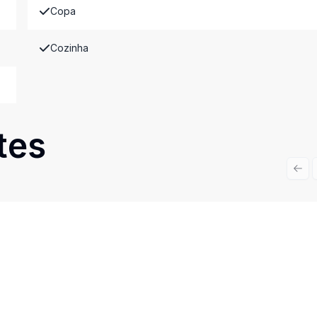
Copa
Cozinha
tes
Prev
Cód:
BEF354
Comparar