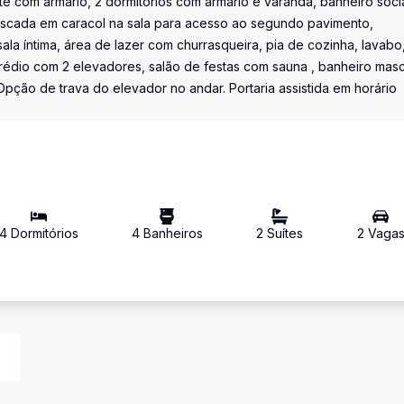
te com armário, 2 dormitórios com armário e varanda, banheiro socia
escada em caracol na sala para acesso ao segundo pavimento,
la íntima, área de lazer com churrasqueira, pia de cozinha, lavabo
édio com 2 elevadores, salão de festas com sauna , banheiro masc
Opção de trava do elevador no andar. Portaria assistida em horário
4
Dormitório
s
4
Banheiro
s
2
Suíte
s
2
Vaga