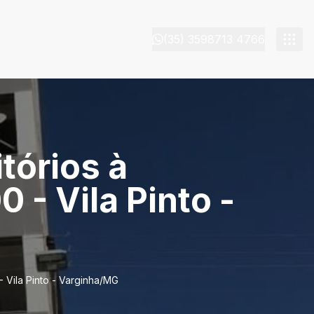
(35) 3598713 4766
tórios à
 - Vila Pinto -
 Vila Pinto - Varginha/MG