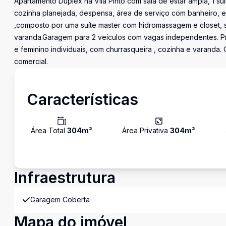
Apartamento Duplex na Vila Pinto com sala de estar ampla, 1 suí
cozinha planejada, despensa, área de serviço com banheiro, 
,composto por uma suíte master com hidromassagem e closet, sa
varanda.Garagem para 2 veículos com vagas independentes. Pr
e feminino individuais, com churrasqueira , cozinha e varanda. 
comercial.
Características
Área Total
304
m²
Área Privativa
304
m²
Infraestrutura
Garagem Coberta
Mapa do imóvel