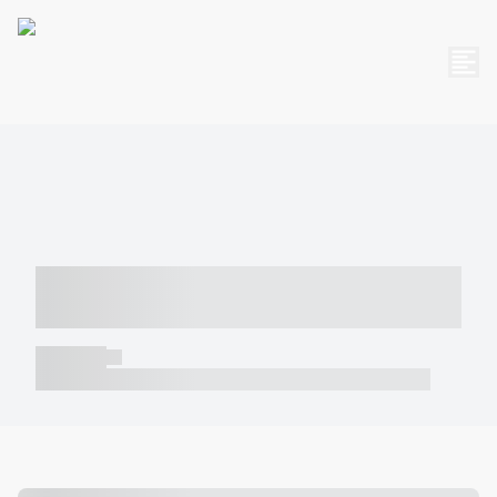
----- ----- -- ------ ---- ---- -- ----- -----
----- --- ------
----- -----
----- ----- -- ------ ---- ---- -- ----- ----- ----- --- ------