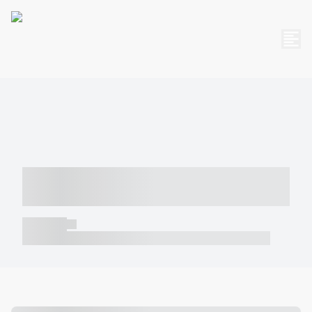
----- ----- -- ------ ---- ---- -- ----- -----
----- --- ------
----- -----
----- ----- -- ------ ---- ---- -- ----- ----- ----- --- ------