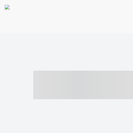
----- ----- -- -
- ------