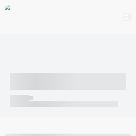
----- ----- -- ------ ---- ---- -- ----- -----
----- --- ------
----- -----
----- ----- -- ------ ---- ---- -- ----- ----- ----- --- ------