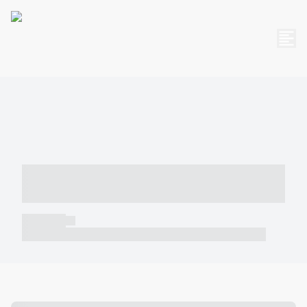
----- ----- -- ------ ---- ---- -- ----- -----
----- --- ------
----- -----
----- ----- -- ------ ---- ---- -- ----- ----- ----- --- ------