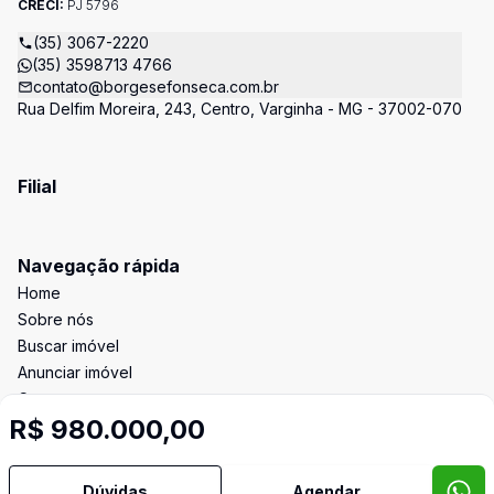
CRECI:
PJ 5796
(35) 3067-2220
(35) 3598713 4766
contato@borgesefonseca.com.br
Rua Delfim Moreira, 243, Centro, Varginha - MG - 37002-070
Filial
Navegação rápida
Home
Sobre nós
Buscar imóvel
Anunciar imóvel
Contato
R$ 980.000,00
Imobiliária Certificada:
Dúvidas
Agendar