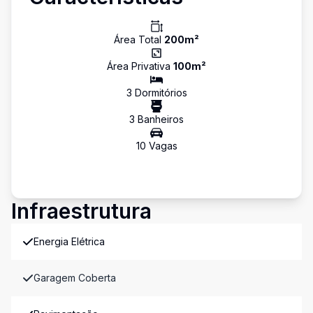
Área Total
200
m²
Área Privativa
100
m²
3
Dormitório
s
3
Banheiro
s
10
Vaga
s
Infraestrutura
Energia Elétrica
Garagem Coberta