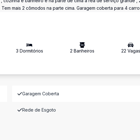
 cozinha e banheiro e na parte de cima á rea de serviço grande , 
io . Tem mais 2 cômodos na parte cima. Garagem coberta para 4 carros
3
Dormitório
s
2
Banheiro
s
22
Vaga
Garagem Coberta
Rede de Esgoto