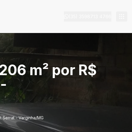
(35) 3598713 4766
 206 m² por R$
-
t Serrat - Varginha/MG