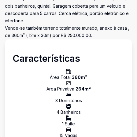
dois banheiros, quintal. Garagem coberta para um veículo e
descoberta para 5 carros. Cerca elétrica, portão eletrônico e
interfone.
Vende-se também terreno totalmente murado, anexo à casa ,
de 360m² ( 12m x 30m) por R$ 250.000,00.
Características
Área Total
360
m²
Área Privativa
264
m²
3
Dormitório
s
4
Banheiro
s
1
Suíte
15
Vaga
s