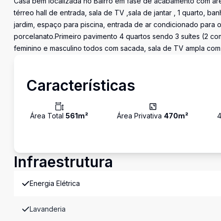
Casa bem localizada no Bairro em fase de acabamento com ár
térreo hall de entrada, sala de TV ,sala de jantar , 1 quarto, b
jardim, espaço para piscina, entrada de ar condicionado para 
porcelanato.Primeiro pavimento 4 quartos sendo 3 suítes (2 co
feminino e masculino todos com sacada, sala de TV ampla com 
Características
Área Total
561
m²
Área Privativa
470
m²
Infraestrutura
Energia Elétrica
Lavanderia