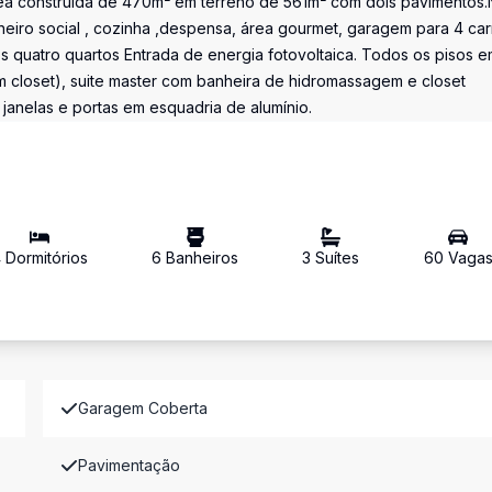
ea construída de 470m² em terreno de 561m² com dois pavimentos.
anheiro social , cozinha ,despensa, área gourmet, garagem para 4 car
os quatro quartos Entrada de energia fotovoltaica. Todos os pisos 
m closet), suite master com banheira de hidromassagem e closet
janelas e portas em esquadria de alumínio.
4
Dormitório
s
6
Banheiro
s
3
Suíte
s
60
Vaga
Garagem Coberta
Pavimentação