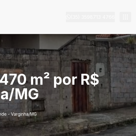
(35) 3598713 4766
 470 m² por R$
nha/MG
nde - Varginha/MG