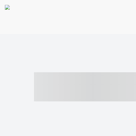
----- ----- -- -
- ------