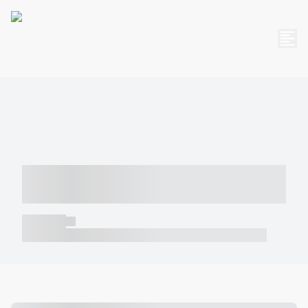
----- ----- -- ------ ---- ---- -- ----- -----
----- --- ------
----- -----
----- ----- -- ------ ---- ---- -- ----- ----- ----- --- ------