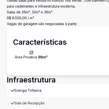
Ótimas salas para venda no Edifício Vila Verde , com banheiro
para cadeirantes e infraestrutura moderna.
Salas de 26m², 32m² e 36m².
R$ 8.500,00 / m²
Vagas de garagem são negociadas à parte .
Características
Área Privativa
36
m²
Infraestrutura
Energia Trifásica
Sala de Recepção