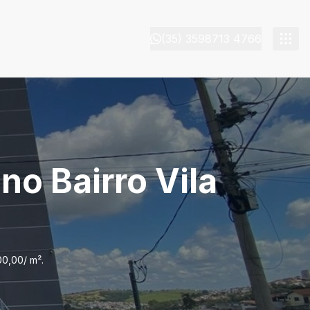
(35) 3598713 4766
no Bairro Vila
00,00/ m².