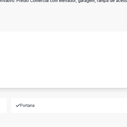
 privativo. Prédio Comercial com elevador, garagem, rampa de aces
Portaria