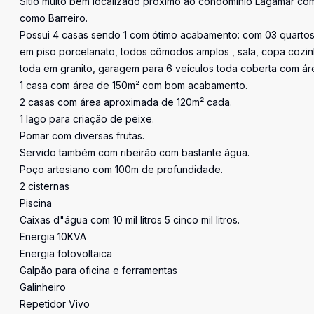
Sitio muito bem localizado próximo ao condomínio Lagamar com
como Barreiro.
Possui 4 casas sendo 1 com ótimo acabamento: com 03 quartos
em piso porcelanato, todos cômodos amplos , sala, copa cozin
toda em granito, garagem para 6 veículos toda coberta com á
1 casa com área de 150m² com bom acabamento.
2 casas com área aproximada de 120m² cada.
1 lago para criação de peixe.
Pomar com diversas frutas.
Servido também com ribeirão com bastante água.
Poço artesiano com 100m de profundidade.
2 cisternas
Piscina
Caixas d"água com 10 mil litros 5 cinco mil litros.
Energia 10KVA
Energia fotovoltaica
Galpão para oficina e ferramentas
Galinheiro
Repetidor Vivo