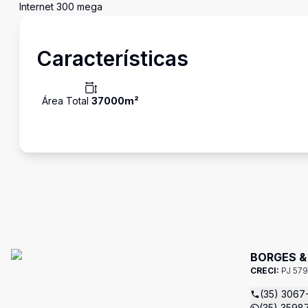
Internet 300 mega
Características
Área Total
37000
m²
BORGES &
CRECI:
PJ 57
(35) 3067
(35) 3598