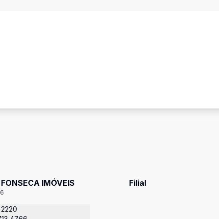
 FONSECA IMÓVEIS
Filial
96
-2220
713 4766