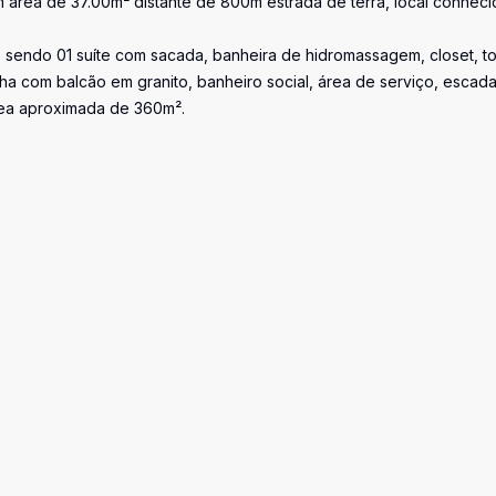
 área de 37.00m² distante de 800m estrada de terra, local conhec
 sendo 01 suíte com sacada, banheira de hidromassagem, closet, t
ha com balcão em granito, banheiro social, área de serviço, escad
rea aproximada de 360m².