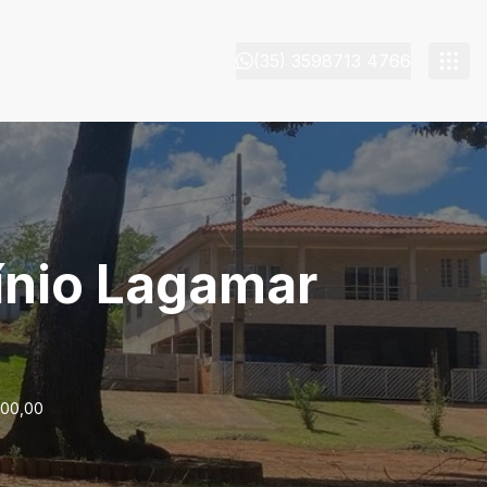
(35) 3598713 4766
ínio Lagamar
000,00